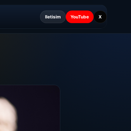
Iletisim
YouTube
X