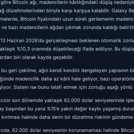
e göre Bitcoin ağı, madencilerin kârlılığındaki düşüş nedeni
ğ düzeltmelerinden biriyle karşı karşıya kalabilir. Galaxy 
melerde, Bitcoin fiyatındaki uzun süreli gerilemenin madenci
u ve bazı madencilerin ağdan çıkmak zorunda kaldığı belirtil
3 Haziran 2026’da gerçekleşmesi beklenen otomatik zorluk
klaşık %10,3 oranında düşebileceği ifade ediliyor. Bu düşüş,
rdan biri olarak kayda geçebilir.
bu geri çekilme, ağın kendi kendini dengeleyen yapısının bi
üğünde madencilik daha az kârlı hale geliyor, bazı operatörle
lıyor. Sistem ise bunu telafi etmek için zorluğu aşağı yönlü 
itcoin son dönemde yaklaşık 62.000 dolar seviyelerinde işle
y başından bu yana %15’e yakın değer kaybı yaşamış durum
 kırılması halinde daha derin bir düzeltme riskinin gündeme g
oda, 62.000 dolar seviyesinin korunamaması halinde Bitcoin