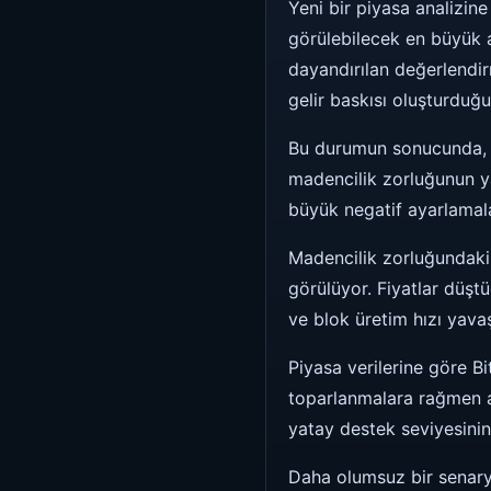
Yeni bir piyasa analizin
görülebilecek en büyük a
dayandırılan değerlendir
gelir baskısı oluşturduğ
Bu durumun sonucunda, 1
madencilik zorluğunun ya
büyük negatif ayarlamala
Madencilik zorluğundaki 
görülüyor. Fiyatlar düşt
ve blok üretim hızı yavaş
Piyasa verilerine göre B
toparlanmalara rağmen a
yatay destek seviyesinin
Daha olumsuz bir senary