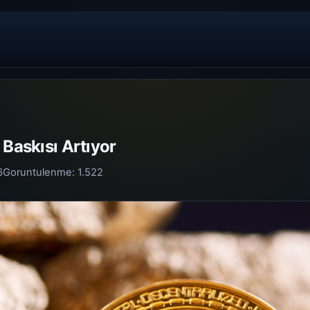
 Baskısı Artıyor
6
Goruntulenme:
1.522