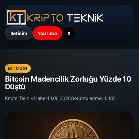
Iletisim
YouTube
X
BITCOIN
Bitcoin Madencilik Zorluğu Yüzde 10
Düştü
Kripto Teknik Haber
14.06.2026
Goruntulenme:
1.485