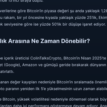
inde 15’inci sıraya düştü.
ilerine göre Bitcoin’in piyasa değeri şu anda yaklaşık 1,28
u rakam, bir yıl öncesine kıyasla yaklaşık yüzde 25’lik, Ek
 seviyesine göre ise yüzde 50’lik bir düşüşe işaret ediyor.
arlık Arasına Ne Zaman Dönebilir?
e içerik üreticisi ColinTalksCrypto, Bitcoin’in Nisan 2025’te 
et (Google), Amazon ve gümüşü geride bırakarak dünyanın en
ırlattı.
an değer kayıpları nedeniyle Bitcoin’in sıralamada önemli 
ripto paranın yeniden ilk 5’e yükselmesinin uzun zaman alabile
 Bitcoin, yüksek volatilitesi nedeniyle dönemsel olarak bü
klardan daha iyi performans göstermeye devam ediyor. Anali