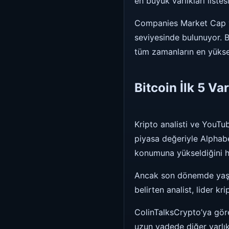
en büyük varlıkları listes
Companies Market Cap ver
seviyesinde bulunuyor. B
tüm zamanların en yüksek
Bitcoin İlk 5 V
Kripto analisti ve YouTub
piyasa değeriyle Alphab
konumuna yükseldiğini hat
Ancak son dönemde yaşan
belirten analist, lider k
ColinTalksCrypto’ya göre
uzun vadede diğer varlı