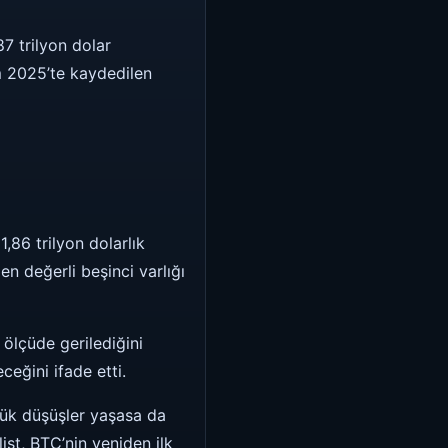
7 trilyon dolar
im 2025’te kaydedilen
1,86 trilyon dolarlık
 değerli beşinci varlığı
ölçüde gerilediğini
ceğini ifade etti.
yük düşüşler yaşasa da
st, BTC’nin yeniden ilk