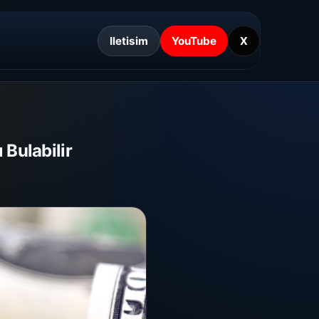
Iletisim
YouTube
X
 Bulabilir