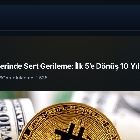
rinde Sert Gerileme: İlk 5’e Dönüş 10 Yılı
6
Goruntulenme:
1.535