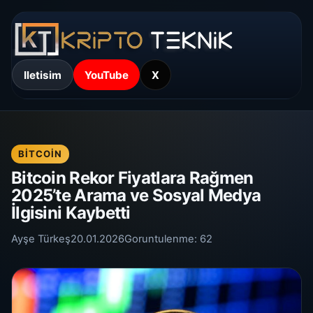
Iletisim
YouTube
X
BITCOIN
Bitcoin Rekor Fiyatlara Rağmen
2025’te Arama ve Sosyal Medya
İlgisini Kaybetti
Ayşe Türkeş
20.01.2026
Goruntulenme:
62