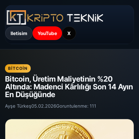
Iletisim
YouTube
X
BITCOIN
Bitcoin, Üretim Maliyetinin %20
Altında: Madenci Kârlılığı Son 14 Ayın
En Düşüğünde
Ayşe Türkeş
05.02.2026
Goruntulenme:
111