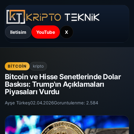
Iletisim
YouTube
X
BITCOIN
kripto
Bitcoin ve Hisse Senetlerinde Dolar
Baskısı: Trump'ın Açıklamaları
Piyasaları Vurdu
Ayşe Türkeş
02.04.2026
Goruntulenme:
2.584