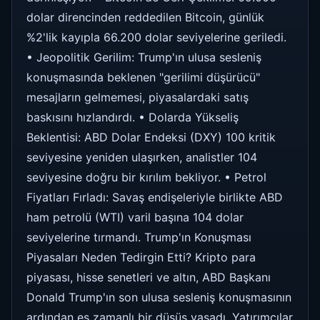
dolar direncinden reddedilen Bitcoin, günlük
%2'lik kayıpla 66.200 dolar seviyelerine geriledi.
• Jeopolitik Gerilim: Trump'ın ulusa sesleniş
konuşmasında beklenen "gerilimi düşürücü"
mesajların gelmemesi, piyasalardaki satış
baskısını hızlandırdı. • Dolarda Yükseliş
Beklentisi: ABD Dolar Endeksi (DXY) 100 kritik
seviyesine yeniden ulaşırken, analistler 104
seviyesine doğru bir kırılım bekliyor. • Petrol
Fiyatları Fırladı: Savaş endişeleriyle birlikte ABD
ham petrolü (WTI) varil başına 104 dolar
seviyelerine tırmandı. Trump'ın Konuşması
Piyasaları Neden Tedirgin Etti? Kripto para
piyasası, hisse senetleri ve altın, ABD Başkanı
Donald Trump'ın son ulusa sesleniş konuşmasının
ardından eş zamanlı bir düşüş yaşadı. Yatırımcılar