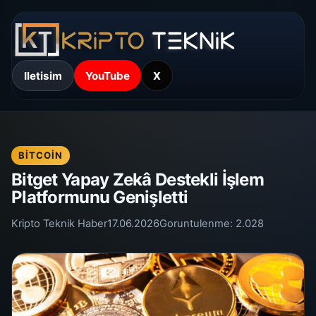
Iletisim
YouTube
X
BITCOIN
Bitget Yapay Zekâ Destekli İşlem
Platformunu Genişletti
Kripto Teknik Haber
17.06.2026
Goruntulenme:
2.028