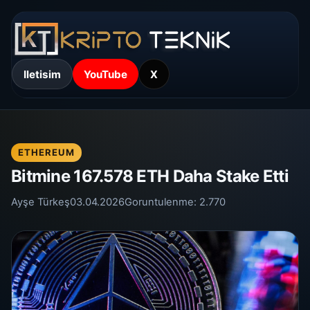
Iletisim
YouTube
X
ETHEREUM
Bitmine 167.578 ETH Daha Stake Etti
Ayşe Türkeş
03.04.2026
Goruntulenme:
2.770