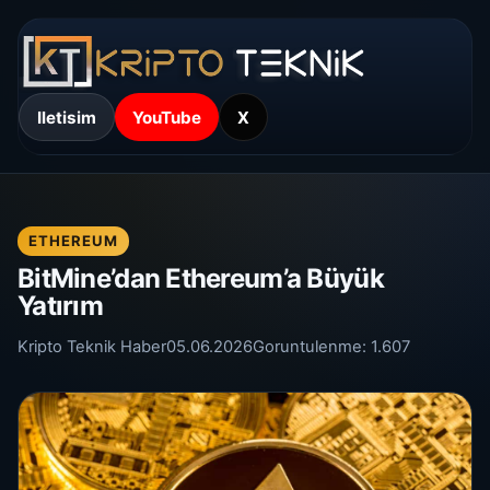
Iletisim
YouTube
X
ETHEREUM
BitMine’dan Ethereum’a Büyük
Yatırım
Kripto Teknik Haber
05.06.2026
Goruntulenme:
1.607