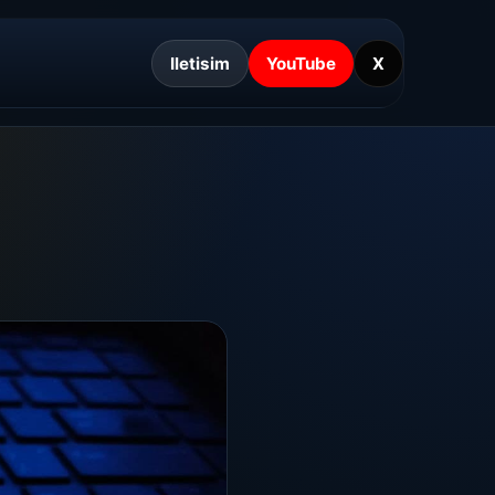
Iletisim
YouTube
X