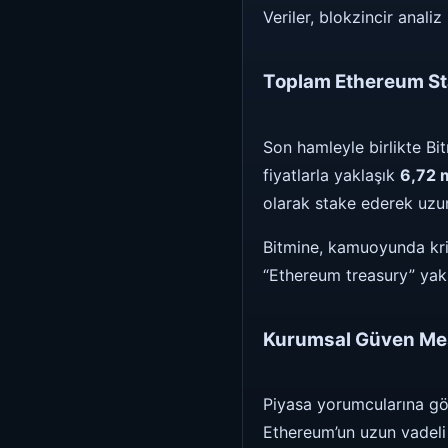
Veriler, blokzincir anali
Toplam Ethereum Sta
Son hamleyle birlikte Bit
fiyatlarla yaklaşık
6,72 m
olarak stake ederek uzun 
Bitmine, kamuoyunda kri
“Ethereum treasury” yakl
Kurumsal Güven Mes
Piyasa yorumcularına gör
Ethereum’un uzun vadeli 