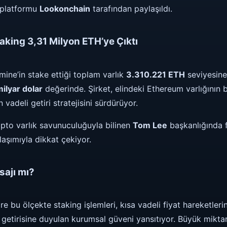
z platformu
Lookonchain
tarafından paylaşıldı.
king 3,31 Milyon ETH’ye Çıktı
mine’in stake ettiği toplam varlık
3.310.221 ETH
seviyesine 
ilyar dolar
değerinde. Şirket, elindeki Ethereum varlığının
vadeli getiri stratejisini sürdürüyor.
pto varlık savunuculuğuyla bilinen
Tom Lee
başkanlığında f
aşımıyla dikkat çekiyor.
ajı mı?
e bu ölçekte staking işlemleri, kısa vadeli fiyat hareketler
getirisine duyulan kurumsal güveni yansıtıyor. Büyük miktar