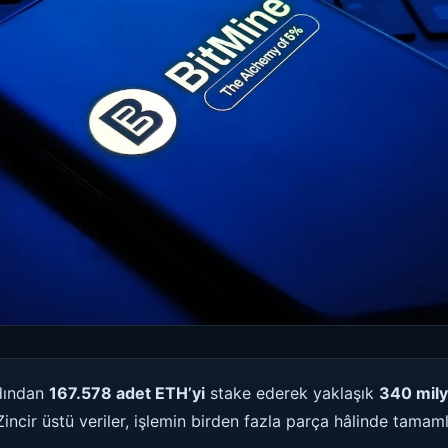
rdından
167.578 adet ETH’yi
stake ederek yaklaşık
340 mily
 Zincir üstü veriler, işlemin birden fazla parça hâlinde tamam