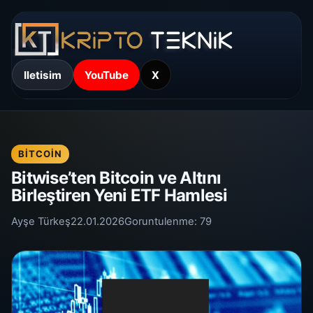
Iletisim
YouTube
X
BITCOIN
Bitwise’ten Bitcoin ve Altını
Birleştiren Yeni ETF Hamlesi
Ayşe Türkeş
22.01.2026
Goruntulenme:
79