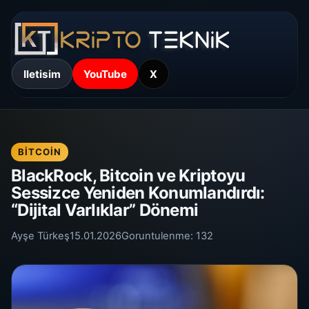
Iletisim
YouTube
X
BITCOIN
BlackRock, Bitcoin ve Kriptoyu
Sessizce Yeniden Konumlandırdı:
“Dijital Varlıklar” Dönemi
Ayşe Türkeş
15.01.2026
Goruntulenme:
132