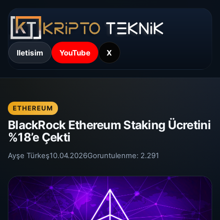
Iletisim
YouTube
X
ETHEREUM
BlackRock Ethereum Staking Ücretini
%18’e Çekti
Ayşe Türkeş
10.04.2026
Goruntulenme:
2.291