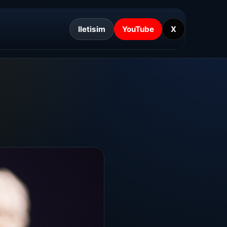
Iletisim
YouTube
X