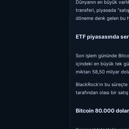
Dünyanın en büyük varlık
transferi, piyasada “satış
döneme denk gelen bu har
ETF piyasasında sert
Son işlem gününde Bitco
içindeki en büyük tek gü
miktarı 58,50 milyar dola
BlackRock’ın bu süreçte
tarafından olası bir satı
Bitcoin 80.000 doları