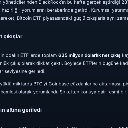
 yöneticilerinden BlackRock’ın bu hafta gerçekleştirdiği 287
 hazırlığı” yorumlarını beraberinde getirdi. Kurumsal yatırımcı
eket, Bitcoin ETF piyasasındaki güçlü çıkışlarla aynı zama
 çıkışlar
in odaklı ETF’lerde toplam
635 milyon dolarlık net çıkış
kay
nlük çıkış olarak dikkat çekti. Böylece ETF’lerin bugüne kada
r seviyesine geriledi.
 yüklü miktarda BTC’yi Coinbase cüzdanlarına aktarması, pi
ş hamlesi olarak yorumlandı. Şirketten konuya dair resmi bir
n altına geriledi