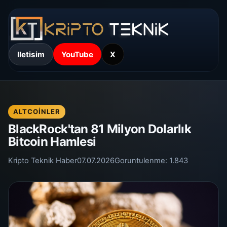
Iletisim
YouTube
X
ALTCOINLER
BlackRock'tan 81 Milyon Dolarlık
Bitcoin Hamlesi
Kripto Teknik Haber
07.07.2026
Goruntulenme:
1.843