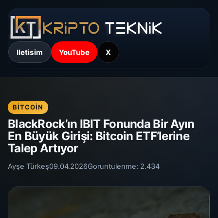
Iletisim
YouTube
X
BITCOIN
BlackRock’ın IBIT Fonunda Bir Ayın
En Büyük Girişi: Bitcoin ETF’lerine
Talep Artıyor
Ayşe Türkeş
09.04.2026
Goruntulenme:
2.434