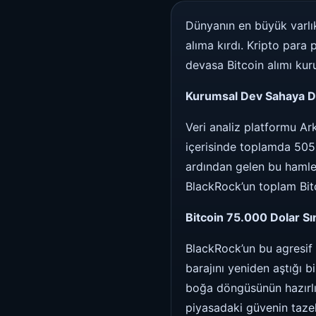
Dünyanın en büyük varlık
alıma kırdı. Kripto para 
devasa Bitcoin alımı kuru
Kurumsal Dev Sahaya Dö
Veri analiz platformu Ar
içerisinde toplamda 505,7
ardından gelen bu hamle,
BlackRock’un toplam Bitco
Bitcoin 75.000 Dolar Sın
BlackRock’un bu agresif a
barajını yeniden aştığı b
boğa döngüsünün hazırlı
piyasadaki güvenin tazel