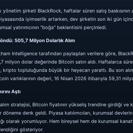
 yönetim şirketi BlackRock, haftalar süren satış baskısının
piyasasında iyimserlik artarken, dev şirketin son iki gün için
msal yatırımcının "boğa" beklentisini perçinledi.
ndü: 505,7 Milyon Dolarlık Alım
kham Intelligence tarafından paylaşılan verilere göre, Black
 milyon dolar değerinde Bitcoin satın aldı. Haftalarca süren 
 kripto topluluğunda büyük bir heyecan yarattı. Bu son alım 
in varlıklarının değeri, 16 Nisan 2026 itibarıyla 59,31 milya
ırını Aştı
lım stratejisi, Bitcoin fiyatının yükseliş trendine girdiği ve 
ir döneme denk geldi. Piyasa katılımcıları, kurumsal devlerin
ğı olarak yorumluyor. Hem bireysel hem de kurumsal kanatt
endiğini gösteriyor.