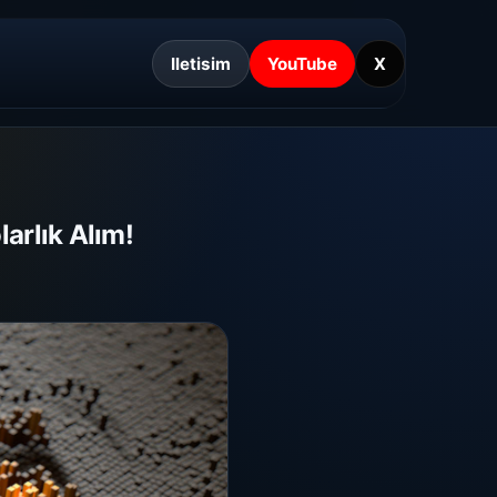
Iletisim
YouTube
X
arlık Alım!