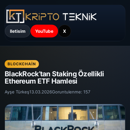
Iletisim
YouTube
X
BLOCKCHAIN
BlackRock’tan Staking Özellikli
Ethereum ETF Hamlesi
Ayşe Türkeş
13.03.2026
Goruntulenme:
157