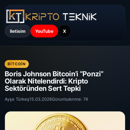
Iletisim
YouTube
X
BITCOIN
Boris Johnson Bitcoin’i “Ponzi”
Olarak Nitelendirdi: Kripto
Sektöründen Sert Tepki
Ayşe Türkeş
15.03.2026
Goruntulenme:
74