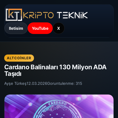
Iletisim
YouTube
X
ALTCOINLER
Cardano Balinaları 130 Milyon ADA
Taşıdı
Ayşe Türkeş
12.03.2026
Goruntulenme:
315