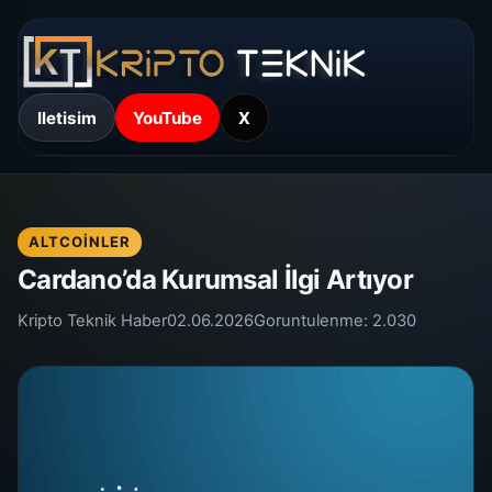
Iletisim
YouTube
X
ALTCOINLER
Cardano’da Kurumsal İlgi Artıyor
Kripto Teknik Haber
02.06.2026
Goruntulenme:
2.030