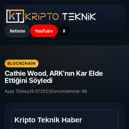
Iletisim
YouTube
X
BLOCKCHAIN
Cathie Wood, ARK'nın Kar Elde
Ettiğini Söyledi
Ayşe Türkeş
18.07.2023
Goruntulenme:
98