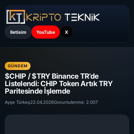
Iletisim
YouTube
X
GÜNDEM
$CHIP / $TRY Binance TR’de
Listelendi: CHIP Token Artık TRY
Paritesinde İşlemde
Ayşe Türkeş
22.04.2026
Goruntulenme:
2.007