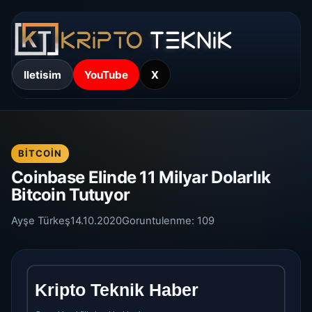
Iletisim
YouTube
X
BITCOIN
Coinbase Elinde 11 Milyar Dolarlık
Bitcoin Tutuyor
Ayşe Türkeş
14.10.2020
Goruntulenme:
109