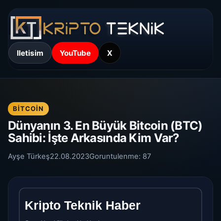
Iletisim
YouTube
X
BITCOIN
Dünyanın 3. En Büyük Bitcoin (BTC)
Sahibi: İşte Arkasında Kim Var?
Ayşe Türkeş
22.08.2023
Goruntulenme:
87