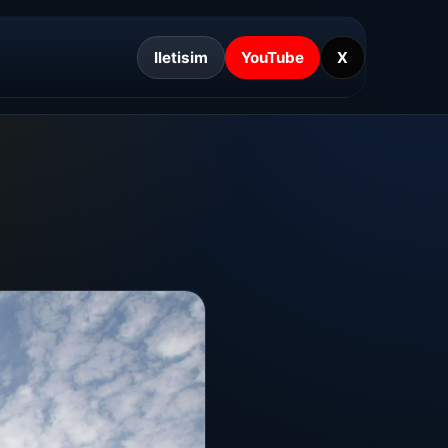
Iletisim
YouTube
X