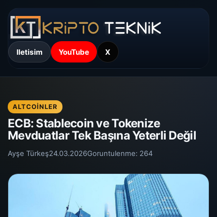
Iletisim
YouTube
X
ALTCOINLER
ECB: Stablecoin ve Tokenize
Mevduatlar Tek Başına Yeterli Değil
Ayşe Türkeş
24.03.2026
Goruntulenme:
264