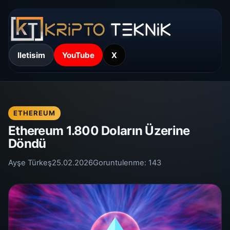
Iletisim
YouTube
X
ETHEREUM
Ethereum 1.800 Doların Üzerine
Döndü
Ayşe Türkeş
25.02.2026
Goruntulenme:
143