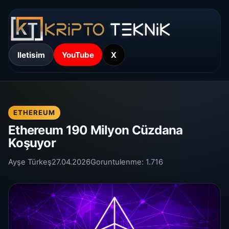
Iletisim
YouTube
X
ETHEREUM
Ethereum 190 Milyon Cüzdana
Koşuyor
Ayşe Türkeş
27.04.2026
Goruntulenme:
1.716