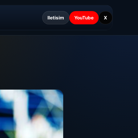
Iletisim
YouTube
X