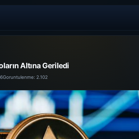
arın Altına Geriledi
26
Goruntulenme:
2.102