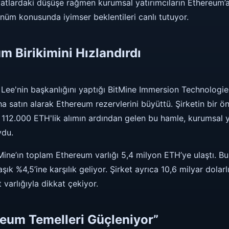
iyatlardaki düşüşe rağmen kurumsal yatırımcıların Ethereum’a
nüm konusunda iyimser beklentileri canlı tutuyor.
m Birikimini Hızlandırdı
Lee'nin başkanlığını yaptığı BitMine Immersion Technologie
 satın alarak Ethereum rezervlerini büyüttü. Şirketin bir ö
k 112.000 ETH'lik alımın ardından gelen bu hamle, kurumsal y
ydu.
tMine’ın toplam Ethereum varlığı 5,4 milyon ETH’ye ulaştı. B
ık %4,5’ine karşılık geliyor. Şirket ayrıca 10,6 milyar dolar
 varlığıyla dikkat çekiyor.
reum Temelleri Güçleniyor”