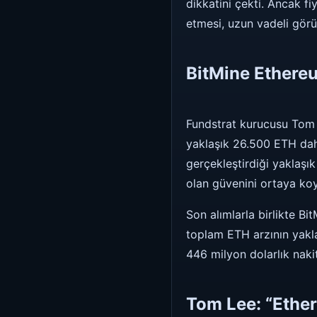
dikkatini çekti. Ancak f
etmesi, uzun vadeli görü
BitMine Ethereu
Fundstrat kurucusu Tom 
yaklaşık 26.500 ETH daha
gerçekleştirdiği yaklaşı
olan güvenini ortaya ko
Son alımlarla birlikte Bi
toplam ETH arzının yaklaş
446 milyon dolarlık nakit
Tom Lee: “Ethe