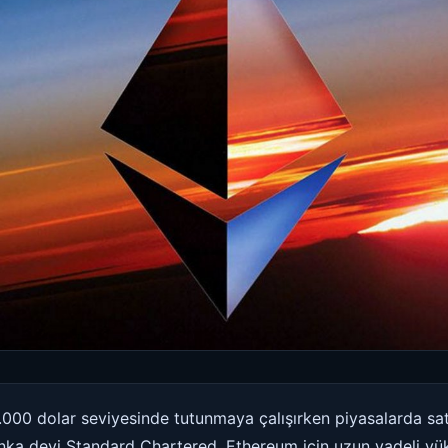
.000 dolar seviyesinde tutunmaya çalışırken piyasalarda sat
ka devi Standard Chartered, Ethereum için uzun vadeli yüks