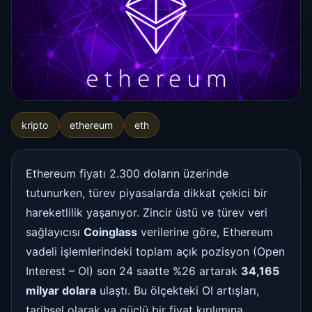
kripto
ethereum
eth
Ethereum fiyatı 2.300 doların üzerinde
tutunurken, türev piyasalarda dikkat çekici bir
hareketlilik yaşanıyor. Zincir üstü ve türev veri
sağlayıcısı
Coinglass
verilerine göre, Ethereum
vadeli işlemlerindeki toplam açık pozisyon (Open
Interest – OI) son 24 saatte %26 artarak
34,165
milyar dolara
ulaştı. Bu ölçekteki OI artışları,
tarihsel olarak ya güçlü bir fiyat kırılımına