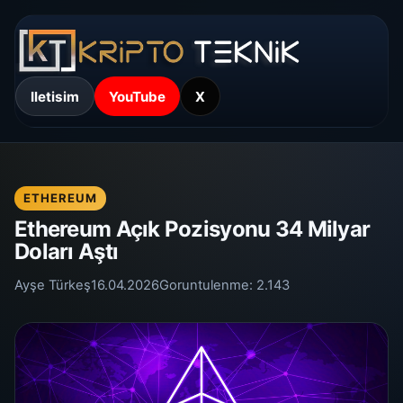
Iletisim
YouTube
X
ETHEREUM
Ethereum Açık Pozisyonu 34 Milyar
Doları Aştı
Ayşe Türkeş
16.04.2026
Goruntulenme:
2.143