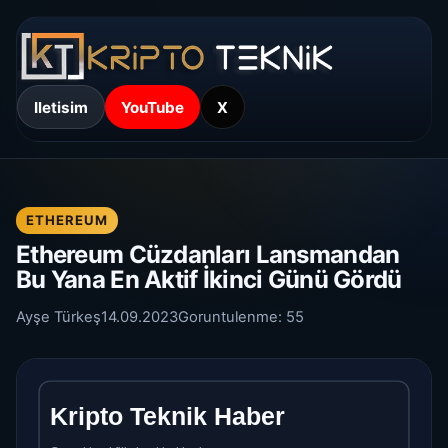
Iletisim
YouTube
X
ETHEREUM
Ethereum Cüzdanları Lansmandan
Bu Yana En Aktif İkinci Günü Gördü
Ayşe Türkeş
14.09.2023
Goruntulenme:
55