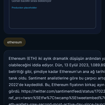
ethereum
Ethereum (ETH) iki aylık dramatik düşüşün ardından yav
olabileceğini iddia ediyor. Dün, 13 Eylül 2023, 1.089.8
belirttiği gibi, şimdiye kadar Ethereum'un ana ağ tari
tanık oldu. Santiment analistlerine göre bu çarpıcı art
2022'de kaydedildi. Bu, Ethereum fiyatının birkaç ayın
gördü. https://twitter.com/santimentfeed/status/170
ref_src=twsrc%5Etfw%7Ctwcamp%5Etweetembed%7C
eth-wallets-saw-second-most-active-day-since-launc