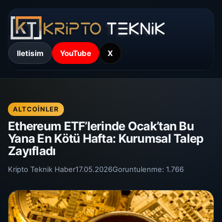
Iletisim
YouTube
X
ALTCOINLER
Ethereum ETF’lerinde Ocak’tan Bu
Yana En Kötü Hafta: Kurumsal Talep
Zayıfladı
Kripto Teknik Haber
17.05.2026
Goruntulenme:
1.766