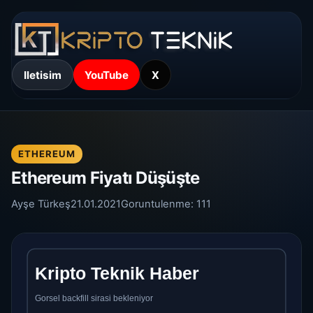
Iletisim
YouTube
X
ETHEREUM
Ethereum Fiyatı Düşüşte
Ayşe Türkeş
21.01.2021
Goruntulenme:
111