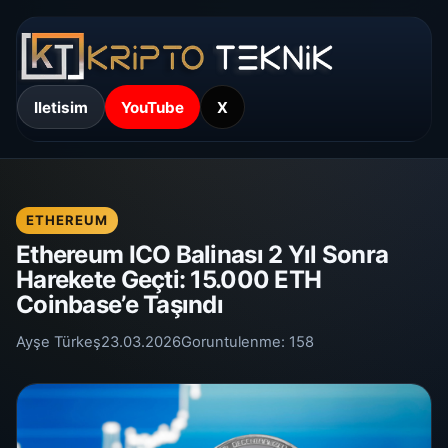
Iletisim
YouTube
X
ETHEREUM
Ethereum ICO Balinası 2 Yıl Sonra
Harekete Geçti: 15.000 ETH
Coinbase’e Taşındı
Ayşe Türkeş
23.03.2026
Goruntulenme:
158