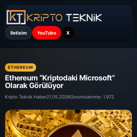
Iletisim
YouTube
X
ETHEREUM
Ethereum “Kriptodaki Microsoft”
Olarak Görülüyor
Kripto Teknik Haber
21.05.2026
Goruntulenme:
1.972