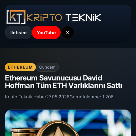
Iletisim
YouTube
X
ETHEREUM
Gundem
Ethereum Savunucusu David
Hoffman Tüm ETH Varlıklarını Sattı
Kripto Teknik Haber
27.05.2026
Goruntulenme:
1.206