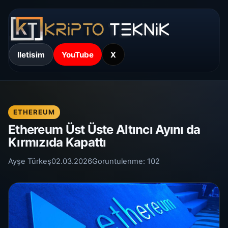
Iletisim
YouTube
X
ETHEREUM
Ethereum Üst Üste Altıncı Ayını da
Kırmızıda Kapattı
Ayşe Türkeş
02.03.2026
Goruntulenme:
102