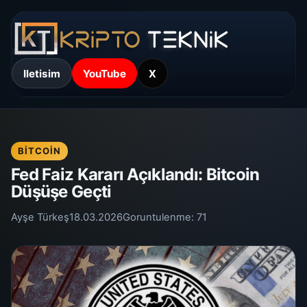
Iletisim
YouTube
X
BITCOIN
Fed Faiz Kararı Açıklandı: Bitcoin
Düşüşe Geçti
Ayşe Türkeş
18.03.2026
Goruntulenme:
71