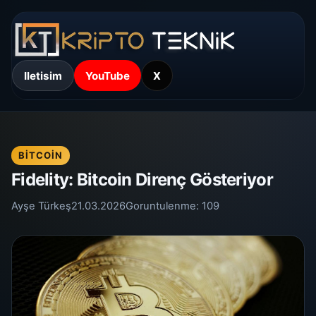
Iletisim
YouTube
X
BITCOIN
Fidelity: Bitcoin Direnç Gösteriyor
Ayşe Türkeş
21.03.2026
Goruntulenme:
109