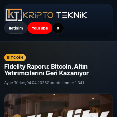
Iletisim
YouTube
X
BITCOIN
Fidelity Raporu: Bitcoin, Altın
Yatırımcılarını Geri Kazanıyor
Ayşe Türkeş
04.04.2026
Goruntulenme:
1.341