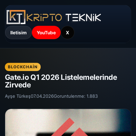
Iletisim
YouTube
X
BLOCKCHAIN
Gate.io Q1 2026 Listelemelerinde
Zirvede
Ayşe Türkeş
07.04.2026
Goruntulenme:
1.883