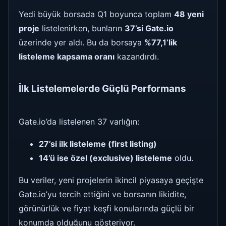
Yedi büyük borsada Q1 boyunca toplam
48 yeni
proje
listelenirken, bunların
37’si Gate.io
üzerinde yer aldı. Bu da borsaya
%77,1’lik
listeleme kapsama oranı
kazandırdı.
İlk Listelemelerde Güçlü Performans
Gate.io’da listelenen 37 varlığın:
27’si ilk listeleme (first listing)
14’ü ise özel (exclusive) listeleme
oldu.
Bu veriler, yeni projelerin ikincil piyasaya geçişte
Gate.io’yu tercih ettiğini ve borsanın likidite,
görünürlük ve fiyat keşfi konularında güçlü bir
konumda olduğunu gösteriyor.