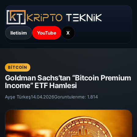
Iletisim
YouTube
X
BITCOIN
Goldman Sachs’tan “Bitcoin Premium
Income” ETF Hamlesi
Ayşe Türkeş
14.04.2026
Goruntulenme:
1.814