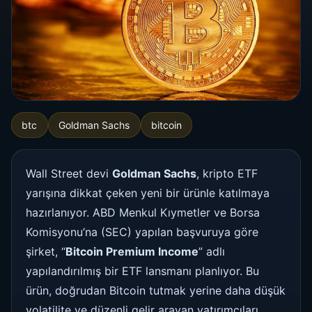
btc
Goldman Sachs
bitcoin
Wall Street devi
Goldman Sachs
, kripto ETF
yarışına dikkat çeken yeni bir ürünle katılmaya
hazırlanıyor. ABD Menkul Kıymetler ve Borsa
Komisyonu’na (SEC) yapılan başvuruya göre
şirket, “
Bitcoin Premium Income
” adlı
yapılandırılmış bir ETF lansmanı planlıyor. Bu
ürün, doğrudan Bitcoin tutmak yerine daha düşük
volatilite ve düzenli gelir arayan yatırımcıları