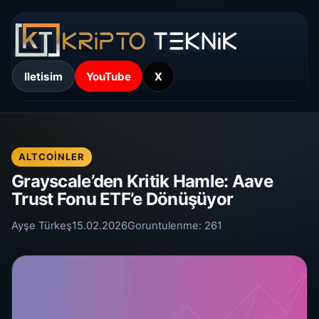
Iletisim
YouTube
X
ALTCOINLER
Grayscale’den Kritik Hamle: Aave
Trust Fonu ETF’e Dönüşüyor
Ayşe Türkeş
15.02.2026
Goruntulenme:
261