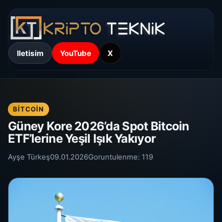
Iletisim
YouTube
X
BITCOIN
Güney Kore 2026’da Spot Bitcoin
ETF’lerine Yeşil Işık Yakıyor
Ayşe Türkeş
09.01.2026
Goruntulenme:
119