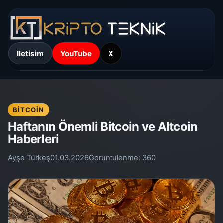
Iletisim
YouTube
X
BITCOIN
Haftanın Önemli Bitcoin ve Altcoin
Haberleri
Ayşe Türkeş
01.03.2026
Goruntulenme:
360