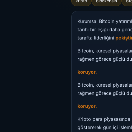
kripto
blockchain
bt
Kurumsal Bitcoin yatırıml
tarihi bir eşiği daha geri
tarafta liderliğini
pekişti
Bitcoin, küresel piyasal
rağmen görece güçlü du
koruyor.
Bitcoin, küresel piyasal
rağmen görece güçlü du
koruyor.
Kripto para piyasasında 
göstererek gün içi işle