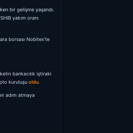
ken bir gelişme yaşandı.
k SHIB yakım oranı
para borsası Nobitex’te
ketin bankacılık iştiraki
pto kuruluşu
oldu.
bir adım atmaya