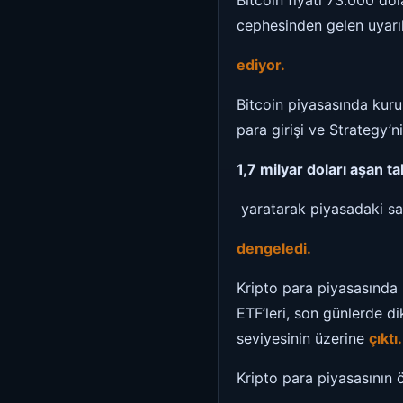
Bitcoin fiyatı 73.000 dol
cephesinden gelen uyarıl
ediyor.
Bitcoin piyasasında kuru
para girişi ve Strategy’
1,7 milyar doları aşan tal
yaratarak piyasadaki sat
dengeledi.
Kripto para piyasasında 
ETF’leri, son günlerde di
seviyesinin üzerine
çıktı.
Kripto para piyasasının 