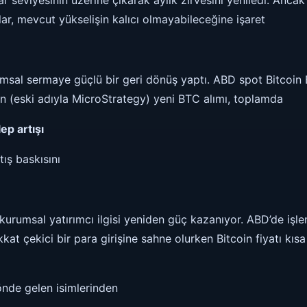
ar seviyesinin üzerine çıkarak aylık zirvesini yeniledi. Ancak
ar, mevcut yükselişin kalıcı olmayabileceğine işaret
msal sermaye güçlü bir geri dönüş yaptı. ABD spot Bitcoin 
nin (eski adıyla MicroStrategy) yeni BTC alımı, toplamda
ep artışı
ış baskısını
kurumsal yatırımcı ilgisi yeniden güç kazanıyor. ABD’de işl
kkat çekici bir para girişine sahne olurken Bitcoin fiyatı kısa
önde gelen isimlerinden