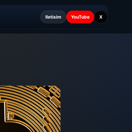
Iletisim
YouTube
X