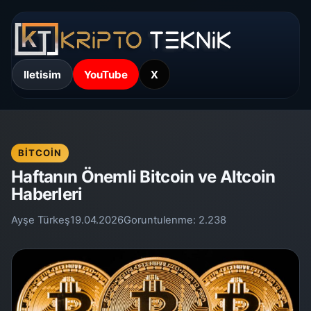
Iletisim
YouTube
X
BITCOIN
Haftanın Önemli Bitcoin ve Altcoin
Haberleri
Ayşe Türkeş
19.04.2026
Goruntulenme:
2.238