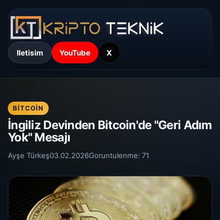
Iletisim
YouTube
X
BITCOIN
İngiliz Devinden Bitcoin'de "Geri Adım
Yok" Mesajı
Ayşe Türkeş
03.02.2026
Goruntulenme:
71